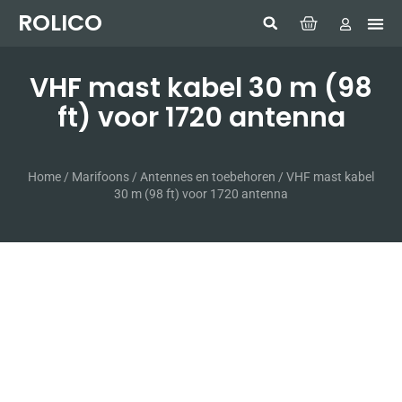
ROLICO
Com
HUMMI
GMDSS W
Laptop
SIMRAD 
Sonar
VHF mast kabel 30 m (98
ft) voor 1720 antenna
Home
/
Marifoons
/
Antennes en toebehoren
/ VHF mast kabel
30 m (98 ft) voor 1720 antenna