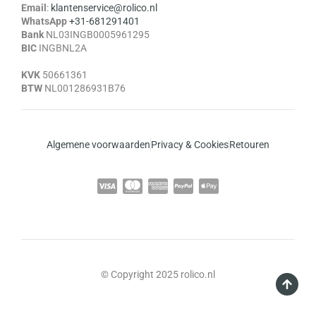
Email
:
klantenservice@rolico.nl
WhatsApp
+31-681291401
Bank
NL03INGB0005961295
BIC
INGBNL2A
KVK
50661361
BTW
NL001286931B76
Algemene voorwaarden
Privacy & Cookies
Retouren
© Copyright 2025 rolico.nl