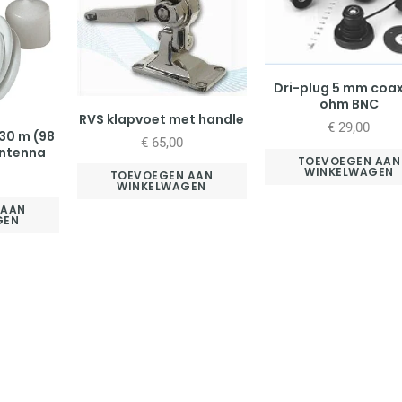
Dri-plug 5 mm coa
ohm BNC
RVS klapvoet met handle
€
29,00
30 m (98
€
65,00
antenna
TOEVOEGEN AAN
WINKELWAGEN
TOEVOEGEN AAN
WINKELWAGEN
 AAN
GEN