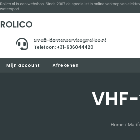
Rolico.nl is een webshop. Sinds 2007 de specialist in online verkoop van elektro
watersport.
ROLICO
Email: klantenservice@rolico.nl
Telefoon: +31-636044420
Mijn account
Afrekenen
VHF-
Home
/
Marif