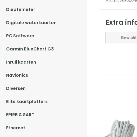
Art. nr. AA0004
Dieptemeter
Extra in
Digitale waterkaarten
PC Software
Gewicht
Garmin BlueChart G3
Inruil kaarten
Navionics
Diversen
Elite kaartplotters
EPIRB & SART
Ethernet