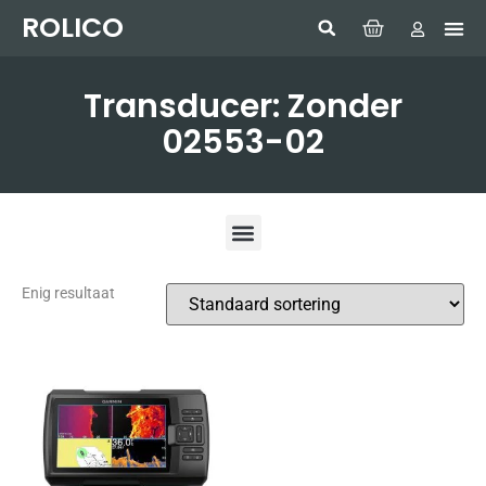
ROLICO
Com
HUMMI
GMDSS W
Laptop
SIMRAD 
Sonar
Transducer: Zonder
02553-02
Enig resultaat