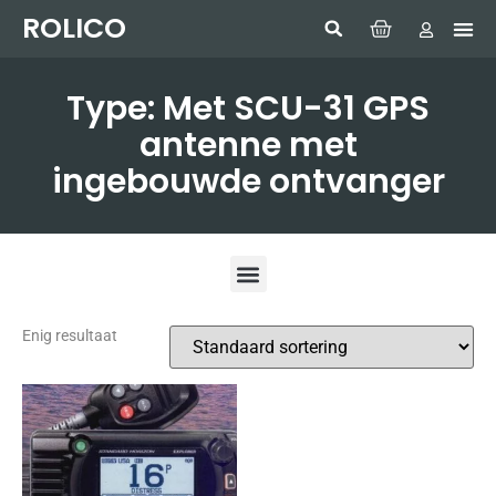
ROLICO
Com
HUMMI
GMDSS W
Laptop
SIMRAD 
Sonar
Type: Met SCU-31 GPS
antenne met
ingebouwde ontvanger
Enig resultaat