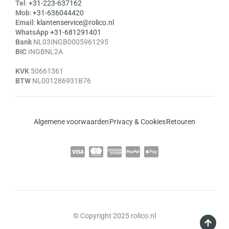
Tel
:
+31-223-637162
Mob
:
+31-636044420
Email
:
klantenservice@rolico.nl
WhatsApp
+31-681291401
Bank
NL03INGB0005961295
BIC
INGBNL2A
KVK
50661361
BTW
NL001286931B76
Algemene voorwaarden
Privacy & Cookies
Retouren
© Copyright 2025 rolico.nl