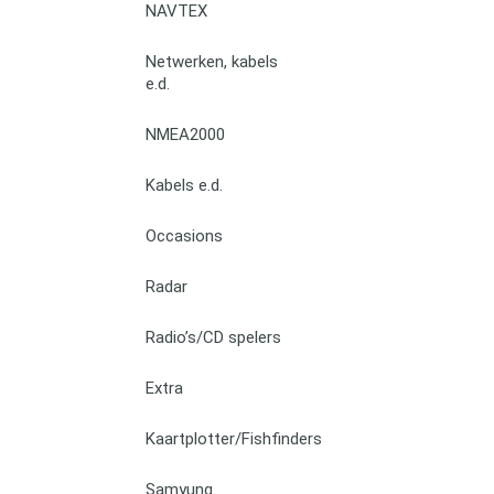
NAVTEX
Netwerken, kabels
e.d.
NMEA2000
Kabels e.d.
Occasions
Radar
Radio’s/CD spelers
Extra
Kaartplotter/Fishfinders
Samyung