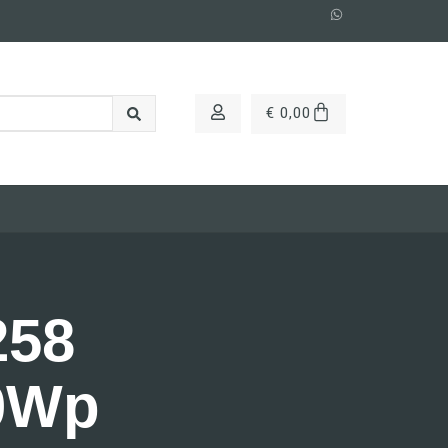
€
0,00
258
80Wp