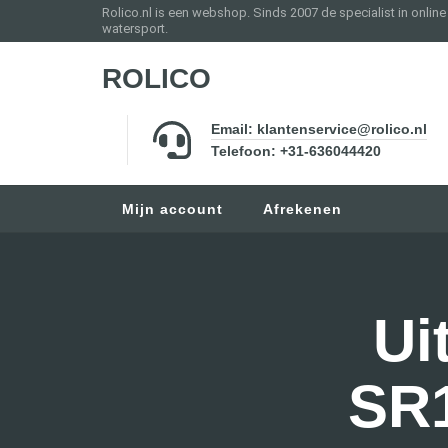
Rolico.nl is een webshop. Sinds 2007 de specialist in onlin
watersport.
ROLICO
Email: klantenservice@rolico.nl
Telefoon: +31-636044420
Mijn account
Afrekenen
Ui
SR1