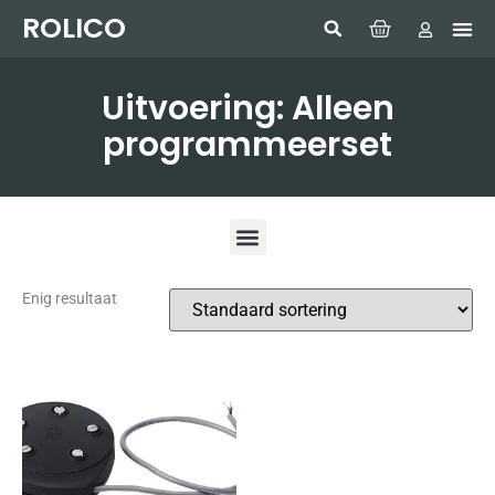
ROLICO
Com
HUMMI
GMDSS W
Laptop
SIMRAD 
Sonar
Uitvoering: Alleen
programmeerset
Enig resultaat