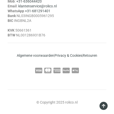
Mob
:
+31-636044420
Email
:
klantenservice@rolico.nl
WhatsApp
+31-681291401
Bank
NL03INGB0005961295
BIC
INGBNL2A
KVK
50661361
BTW
NL001286931B76
Algemene voorwaarden
Privacy & Cookies
Retouren
© Copyright 2025 rolico.nl