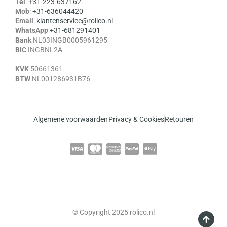
Tel
:
+31-223-637162
Mob
:
+31-636044420
Email
:
klantenservice@rolico.nl
WhatsApp
+31-681291401
Bank
NL03INGB0005961295
BIC
INGBNL2A
KVK
50661361
BTW
NL001286931B76
Algemene voorwaarden
Privacy & Cookies
Retouren
© Copyright 2025 rolico.nl