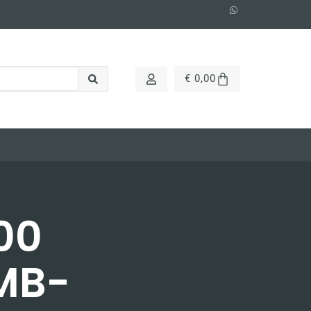
€
0,00
00
MB-