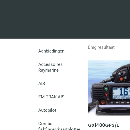
Enig resultaat
Aanbiedingen
Accessoires
Raymarine
AIS
EM-TRAK AIS
Autopilot
Combo
GX1400GPS/E
fishfinder/kaartplotter