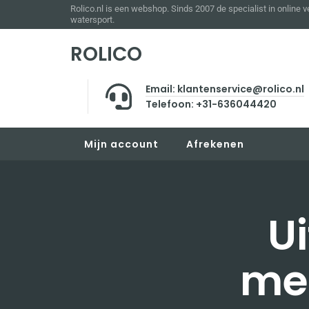
Rolico.nl is een webshop. Sinds 2007 de specialist in online 
watersport.
ROLICO
Email: klantenservice@rolico.nl
Telefoon: +31-636044420
Mijn account
Afrekenen
U
me