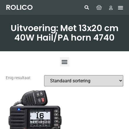
ROLICO
Com
HUMMI
GMDSS W
Laptop
SIMRAD 
Sonar
Uitvoering: Met 13x20 cm
40W Hail/PA horn 4740
Enig resultaat