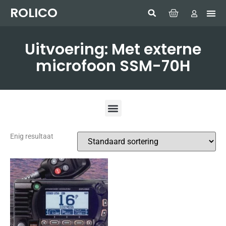
ROLICO
Com
HUMMI
GMDSS W
Laptop
SIMRAD 
Sonar
Uitvoering: Met externe
microfoon SSM-70H
Enig resultaat