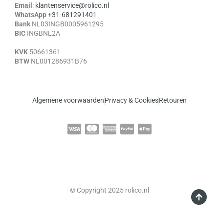
Email
:
klantenservice@rolico.nl
WhatsApp
+31-681291401
Bank
NL03INGB0005961295
BIC
INGBNL2A
KVK
50661361
BTW
NL001286931B76
Algemene voorwaarden
Privacy & Cookies
Retouren
© Copyright 2025 rolico.nl