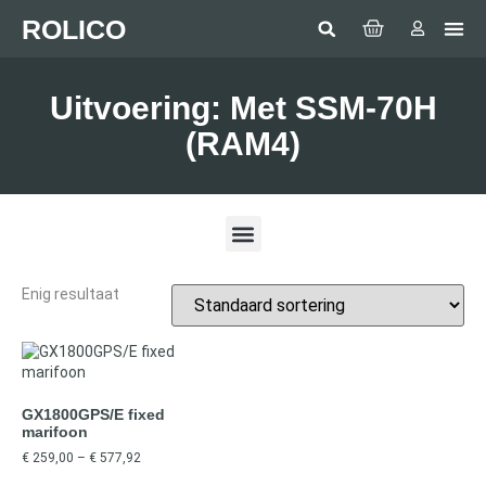
ROLICO
Com
HUMMI
GMDSS Wh
Laptop 
LED
Man Over
Anten
SEA BE
SIMRAD 
Sonar 
Uitvoering: Met SSM-70H
(RAM4)
Enig resultaat
GX1800GPS/E fixed
marifoon
€
259,00
–
€
577,92