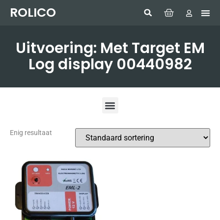
ROLICO
Com
HUMMI
GMDSS W
Laptop
SIMRAD 
Sonar
Uitvoering: Met Target EM
Log display 00440982
Enig resultaat