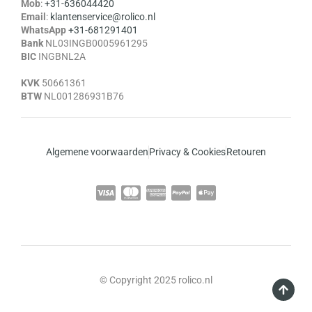
Mob
:
+31-636044420
Email
:
klantenservice@rolico.nl
WhatsApp
+31-681291401
Bank
NL03INGB0005961295
BIC
INGBNL2A
KVK
50661361
BTW
NL001286931B76
Algemene voorwaarden
Privacy & Cookies
Retouren
© Copyright 2025 rolico.nl