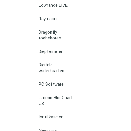
Lowrance LIVE
Raymarine
Dragonfly
toebehoren
Dieptemeter
Digitale
waterkaarten
PC Software
Garmin BlueChart
G3
Inruil kaarten
Navionics