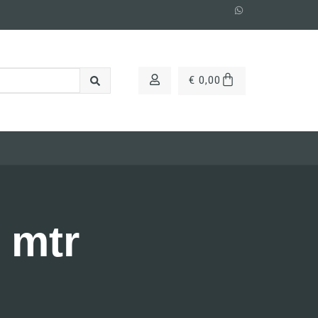
€
0,00
 mtr