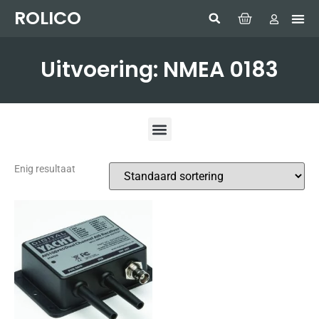
ROLICO
Com
HUMMI
GMDSS W
Laptop
SIMRAD 
Sonar
Uitvoering: NMEA 0183
Enig resultaat