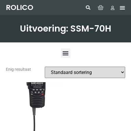
ROLICO
Com
HUMMI
GMDSS W
Laptop
SIMRAD 
Sonar
Uitvoering: SSM-70H
Enig resultaat