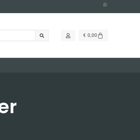
€
0,00
er