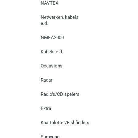
NAVTEX
Netwerken, kabels
e.d.
NMEA2000
Kabels e.d.
Occasions
Radar
Radio’s/CD spelers
Extra
Kaartplotter/Fishfinders
Samyung