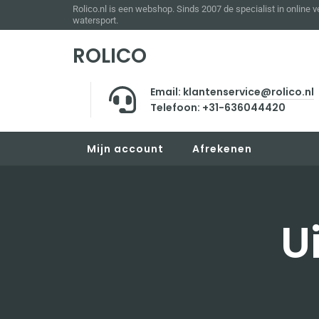
Rolico.nl is een webshop. Sinds 2007 de specialist in online 
watersport.
ROLICO
Email: klantenservice@rolico.nl
Telefoon: +31-636044420
Mijn account
Afrekenen
U