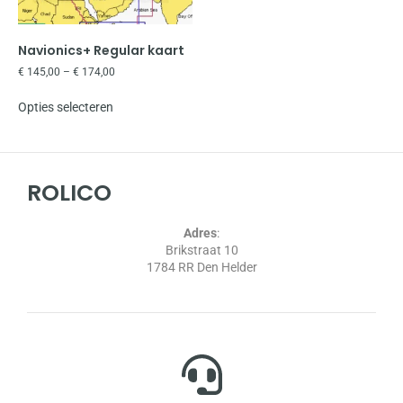
Navionics+ Regular kaart
€
145,00
–
€
174,00
Opties selecteren
ROLICO
Adres
:
Brikstraat 10
1784 RR Den Helder