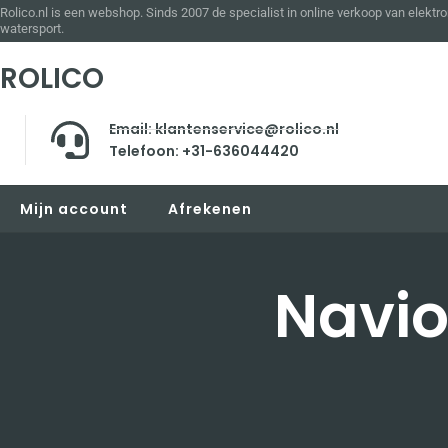
Rolico.nl is een webshop. Sinds 2007 de specialist in online verkoop van elektro
watersport.
ROLICO
Email: klantenservice@rolico.nl
Telefoon: +31-636044420
Mijn account
Afrekenen
Navio