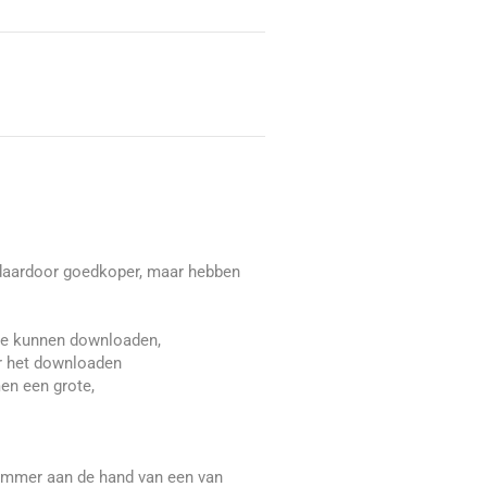
n daardoor goedkoper, maar hebben
 te kunnen downloaden,
oor het downloaden
men een grote,
 nummer aan de hand van een van