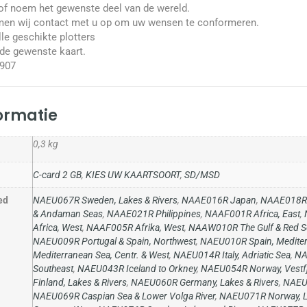
 of noem het gewenste deel van de wereld.
emen wij contact met u op om uw wensen te conformeren.
le geschikte plotters
 de gewenste kaart.
4907
formatie
0,3 kg
C-card 2 GB
,
KIES UW KAARTSOORT
,
SD/MSD
ed
NAEU067R Sweden, Lakes & Rivers
,
NAAE016R Japan
,
NAAE018R 
& Andaman Seas
,
NAAE021R Philippines
,
NAAF001R Africa, East
,
Africa, West
,
NAAF005R Afrika, West
,
NAAW010R The Gulf & Red S
NAEU009R Portugal & Spain, Northwest
,
NAEU010R Spain, Mediter
Mediterranean Sea, Centr. & West
,
NAEU014R Italy, Adriatic Sea
,
NA
Southeast
,
NAEU043R Iceland to Orkney
,
NAEU054R Norway, Vestfj
Finland, Lakes & Rivers
,
NAEU060R Germany, Lakes & Rivers
,
NAEU0
NAEU069R Caspian Sea & Lower Volga River
,
NAEU071R Norway, La