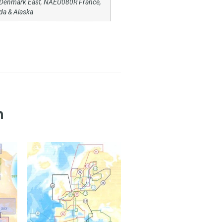
Denmark East
,
NAEU080R France,
a & Alaska
n