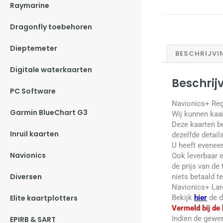
Raymarine
Dragonfly toebehoren
Dieptemeter
BESCHRIJVI
Digitale waterkaarten
Beschrij
PC Software
Navionics+ Re
Garmin BlueChart G3
Wij kunnen kaar
Deze kaarten b
Inruil kaarten
dezelfde details
U heeft eveneen
Navionics
Ook leverbaar 
de prijs van de
Diversen
niets betaald t
Navionics+ Larg
Bekijk
hier
de d
Elite kaartplotters
Vermeld bij de 
Indien de gewen
EPIRB & SART