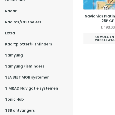
Occasions
Radar
Navionics Plati
28P CF
Radio’s/CD spelers
€
190,00
Extra
TOEVOEGEN
WINKELWA
Kaartplotter/Fishfinders
Samyung
Samyung Fishfinders
SEA BELT MOB systemen
SIMRAD Navigatie systemen
Sonic Hub
SSB ontvangers