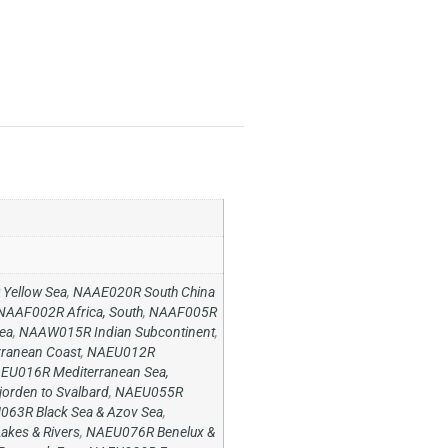
Yellow Sea
,
NAAE020R South China
NAAF002R Africa, South
,
NAAF005R
ea
,
NAAW015R Indian Subcontinent
,
ranean Coast
,
NAEU012R
EU016R Mediterranean Sea,
orden to Svalbard
,
NAEU055R
63R Black Sea & Azov Sea
,
kes & Rivers
,
NAEU076R Benelux &