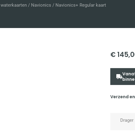
e waterkaarten
/
Navionics
/ Navionics+ Regular kaart
€
145,0
Vanaf
binne
Verzend en
Drager