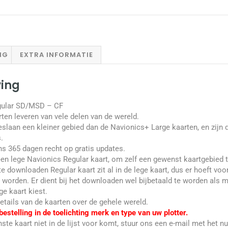
NG
EXTRA INFORMATIE
ving
gular SD/MSD – CF
ten leveren van vele delen van de wereld.
eslaan een kleiner gebied dan de Navionics+ Large kaarten, en zij
.
s 365 dagen recht op gratis updates.
een lege Navionics Regular kaart, om zelf een gewenst kaartgebied
 te downloaden Regular kaart zit al in de lege kaart, dus er hoeft v
e worden. Er dient bij het downloaden wel bijbetaald te worden als 
e kaart kiest.
etails van de kaarten over de gehele wereld.
bestelling in de toelichting merk en type van uw plotter.
ste kaart niet in de lijst voor komt, stuur ons een e-mail met het