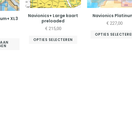
Navionics+ Large kaart
Navionics Platin
num+ XL3
preloaded
€
227,00
€
215,00
OPTIES SELECTERE
OPTIES SELECTEREN
 AAN
GEN