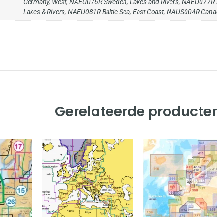
Germany, West
,
NAEU076R Sweden, Lakes and Rivers
,
NAEU077R 
Lakes & Rivers
,
NAEU081R Baltic Sea, East Coast
,
NAUS004R Canad
Gerelateerde producte