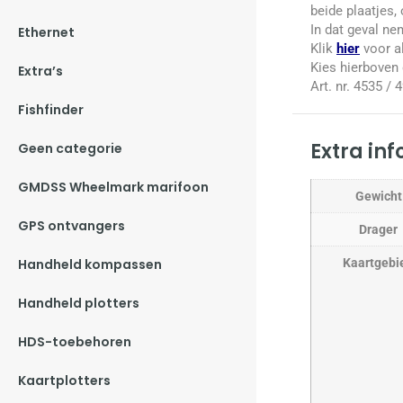
beide plaatjes,
In dat geval n
Ethernet
Klik
hier
voor al
Kies hierboven
Extra’s
Art. nr. 4535 / 
Fishfinder
Extra in
Geen categorie
GMDSS Wheelmark marifoon
Gewicht
GPS ontvangers
Drager
Kaartgebi
Handheld kompassen
Handheld plotters
HDS-toebehoren
Kaartplotters