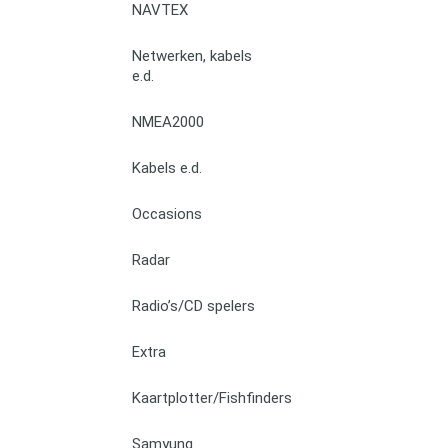
NAVTEX
Netwerken, kabels
e.d.
NMEA2000
Kabels e.d.
Occasions
Radar
Radio’s/CD spelers
Extra
Kaartplotter/Fishfinders
Samyung