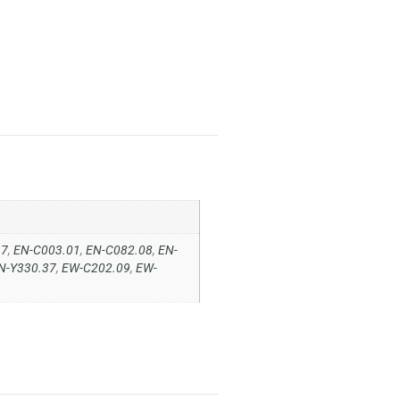
17
,
EN-C003.01
,
EN-C082.08
,
EN-
N-Y330.37
,
EW-C202.09
,
EW-