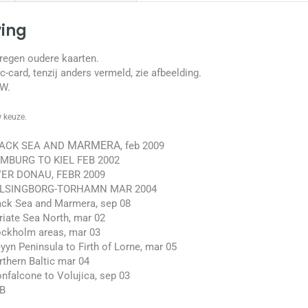
ving
kregen oudere kaarten.
c-card, tenzij anders vermeld, zie afbeelding.
TW.
 keuze.
MARMERA
LACK SEA AND
, feb 2009
MBURG TO KIEL FEB 2002
VER DONAU, FEBR 2009
ELSINGBORG-TORHAMN MAR 2004
ck Sea and Marmera, sep 08
iate Sea North, mar 02
ckholm areas, mar 03
yn Peninsula to Firth of Lorne, mar 05
thern Baltic mar 04
falcone to Volujica, sep 03
MB