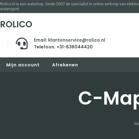
Rolico.nl is een webshop. Sinds 2007 de specialist in online verkoop van elektro
watersport.
ROLICO
Email: klantenservice@rolico.nl
Telefoon: +31-636044420
Mijn account
Afrekenen
C-Map 
H