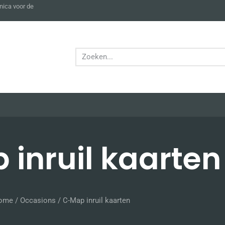
nica voor de
inruil kaarten
ome
/
Occasions
/ C-Map inruil kaarten