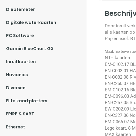
Dieptemeter
Beschrij
Digitale waterkaarten
Door inruil ver
alle kaarten op 
PC Software
Prijzen excl. B
Garmin BlueChart G3
Maak hierboven uw
NT+ kaarten
Inruil kaarten
EM-C102.17 B
EN-C003.01 HA
Navionics
EN-C082.08 RI
EN-C250.07 H
Diversen
EM-C102.16 Bla
EM-C096.03 Adr
Elite kaartplotters
EN-C257.05 Sto
EW-C202.09 Lley
EPIRB & SART
EN-C327.06 Nor
EM-C066.07 Mon
Ethernet
Lege kaart, 8 
MAX kaarten