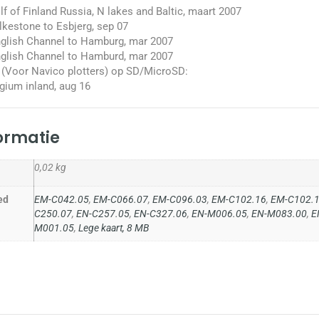
 of Finland Russia, N lakes and Baltic, maart 2007
kestone to Esbjerg, sep 07
glish Channel to Hamburg, mar 2007
glish Channel to Hamburd, mar 2007
(Voor Navico plotters) op SD/MicroSD:
gium inland, aug 16
formatie
0,02 kg
ed
EM-C042.05
,
EM-C066.07
,
EM-C096.03
,
EM-C102.16
,
EM-C102.
C250.07
,
EN-C257.05
,
EN-C327.06
,
EN-M006.05
,
EN-M083.00
,
E
M001.05
,
Lege kaart, 8 MB