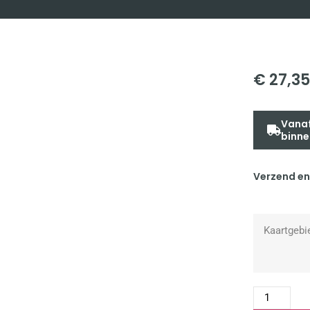
€
27,35
Vanaf
binne
Verzend en
Kaartgebi