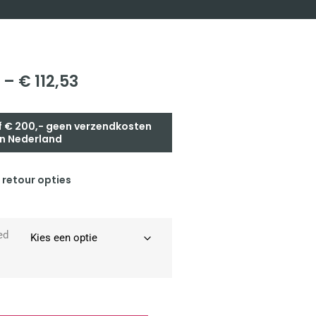
–
€
112,53
 € 200,- geen verzendkosten
n Nederland
 retour opties
ed