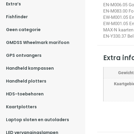
Extra’s
EN-M006.05 Golf
EN-M083.00 Fol
Fishfinder
EW-M001.05 En
EW-M001.05 En
Geen categorie
MAX-N kaarten 
EN-Y330.37 Bel
GMDSS Wheelmark marifoon
GPS ontvangers
Extra in
Handheld kompassen
Gewicht
Handheld plotters
Kaartgebi
HDS-toebehoren
Kaartplotters
Laptop sloten en autoladers
LED vervangingslampen