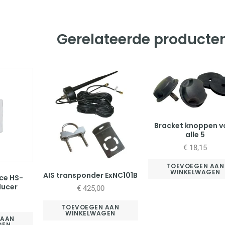
Gerelateerde producte
Bracket knoppen v
alle 5
€
18,15
TOEVOEGEN AAN
WINKELWAGEN
AIS transponder ExNC101B
ce HS-
ducer
€
425,00
TOEVOEGEN AAN
WINKELWAGEN
 AAN
GEN