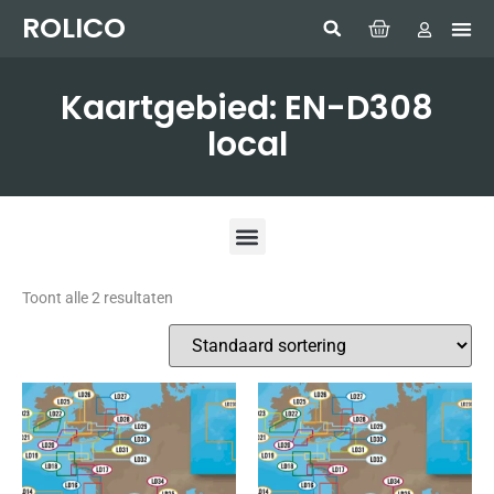
ROLICO
Com
HUMMI
GMDSS W
Laptop
SIMRAD 
Sonar
Kaartgebied: EN-D308
local
Toont alle 2 resultaten