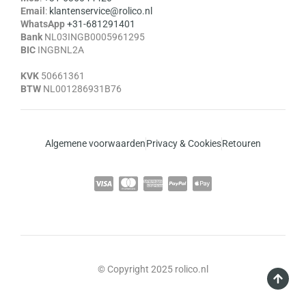
Email
:
klantenservice@rolico.nl
WhatsApp
+31-681291401
Bank
NL03INGB0005961295
BIC
INGBNL2A
KVK
50661361
BTW
NL001286931B76
Algemene voorwaarden
Privacy & Cookies
Retouren
© Copyright 2025 rolico.nl