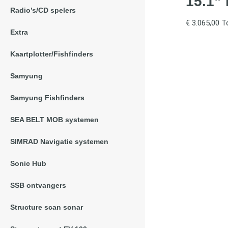
15.1” 
Radio’s/CD spelers
€
3.065,00
T
Extra
Kaartplotter/Fishfinders
Samyung
Samyung Fishfinders
SEA BELT MOB systemen
SIMRAD Navigatie systemen
Sonic Hub
SSB ontvangers
Structure scan sonar