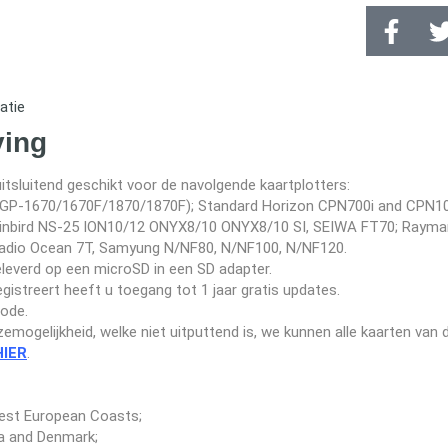
atie
ving
uitsluitend geschikt voor de navolgende kaartplotters:
 (GP-1670/1670F/1870/1870F); Standard Horizon CPN700i and CPN1
nbird NS-25 ION10/12 ONYX8/10 ONYX8/10 SI, SEIWA FT70; Raymari
adio Ocean 7T, Samyung N/NF80, N/NF100, N/NF120.
leverd op een microSD in een SD adapter.
egistreert heeft u toegang tot 1 jaar gratis updates.
ode.
emogelijkheid, welke niet uitputtend is, we kunnen alle kaarten van 
HIER
.
st European Coasts;
a and Denmark;