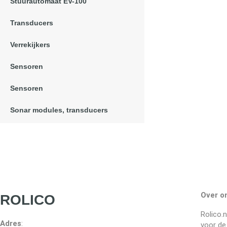
Stuurautomaat EV-100
Transducers
Verrekijkers
Sensoren
Sensoren
Sonar modules, transducers
Over o
ROLICO
Rolico.
Adres
:
voor de