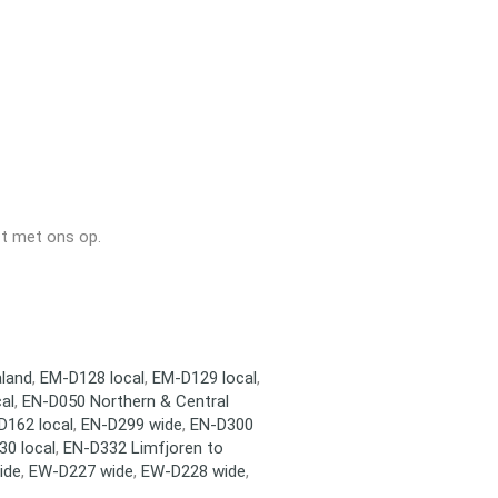
ct met ons op.
aland
,
EM-D128 local
,
EM-D129 local
,
al
,
EN-D050 Northern & Central
D162 local
,
EN-D299 wide
,
EN-D300
30 local
,
EN-D332 Limfjoren to
ide
,
EW-D227 wide
,
EW-D228 wide
,