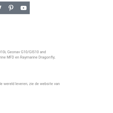
010i; Geonav G10/GIS10 and
ne MFD en Raymarine Dragonfly;
de wereld leveren; zie de website van