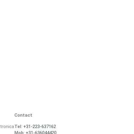
Contact
ktronica
Tel
:
+31-223-637162
Mob
:
+31-636044420