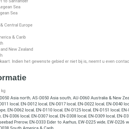
t to Santander
Aegean Sea
gean Sea
& Central Europe
erica & Carib
th
 and New Zealand
th
kaart. Indien het gewenste gebied er niet bij is, neemt u even conta
ormatie
 kg
D050 Asia north
,
AS-D050 Asia south
,
AU-D060 Australia & New Ze
D011 local
,
EN-D012 local
,
EN-D017 local
,
EN-D022 local
,
EN-D040 loc
ope
,
EN-D062 local
,
EN-D110 local
,
EN-D125 local
,
EN-D151 local
,
EN-
e
,
EN-D306 local
,
EN-D307 local
,
EN-D308 local
,
EN-D309 local
,
EN-D3
seebad Prerow
,
EN-D333 Eider to Aarhus
,
EW-D225 wide
,
EW-D226 w
D038 South America & Carib