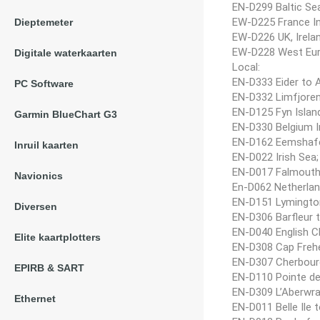
EN-D299 Baltic Se
EW-D225 France In
Dieptemeter
EW-D226 UK, Irela
EW-D228 West Eur
Digitale waterkaarten
Local:
EN-D333 Eider to 
PC Software
EN-D332 Limfjore
EN-D125 Fyn Islan
Garmin BlueChart G3
EN-D330 Belgium 
EN-D162 Eemshafen
Inruil kaarten
EN-D022 Irish Sea;
EN-D017 Falmouth 
Navionics
En-D062 Netherla
EN-D151 Lymington
Diversen
EN-D306 Barfleur 
EN-D040 English C
Elite kaartplotters
EN-D308 Cap Frehe
EN-D307 Cherbourg
EPIRB & SART
EN-D110 Pointe de
EN-D309 L’Aberwra
Ethernet
EN-D011 Belle Ile 