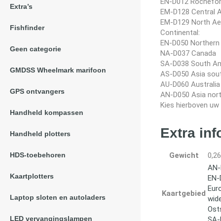
EN-D012 Rochefor
Extra’s
EM-D128 Central 
EM-D129 North Ae
Fishfinder
Continental:
EN-D050 Northern 
Geen categorie
NA-D037 Canada
SA-D038 South Am
GMDSS Wheelmark marifoon
AS-D050 Asia sou
AU-D060 Australia
GPS ontvangers
AN-D050 Asia nor
Kies hierboven uw 
Handheld kompassen
Extra inf
Handheld plotters
HDS-toebehoren
Gewicht
0,26
AN-
Kaartplotters
EN-
Eur
Kaartgebied
Laptop sloten en autoladers
wid
Ost
LED vervangingslampen
SA-