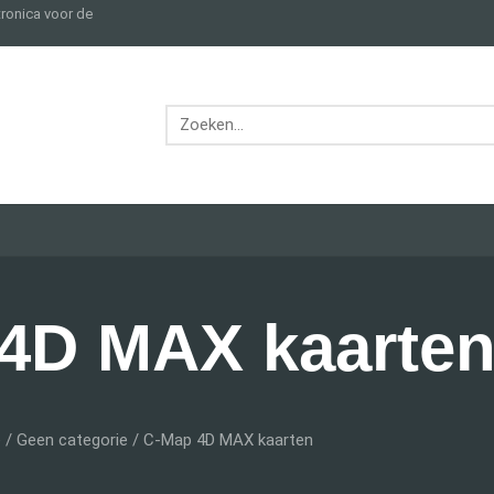
tronica voor de
4D MAX kaarte
e
/
Geen categorie
/ C-Map 4D MAX kaarten