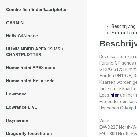
Combo fishfinder/kaartplotter
GARMIN
Beschrijving
Extra inform
Helix G4N serie
Beschrij
HUMMINBIRD APEX 19 MSI+
CHARTPLOTTER
Deze kaarten zijn 
Furuno GP series
Humminbird APEX serie
G12/GIS12; Hummi
Anritsu RN107A; R
Humminbird Helix serie
Kaarten worden ge
Indien u de kaart r
Lowrance
Lees
hier
de meth
Hieronder een keuz
Lowrance LIVE
Jeppesen C-Map
Raymarine
Wide:
EW-D227 North-We
Dragonfly toebehoren
EN-D300 North Se