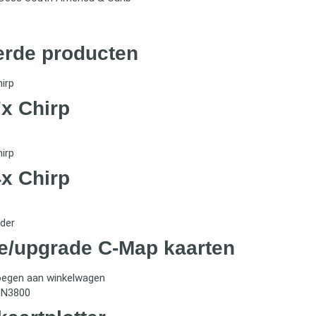
erde producten
7x Chirp
4x Chirp
e/upgrade C-Map kaarten
egen aan winkelwagen