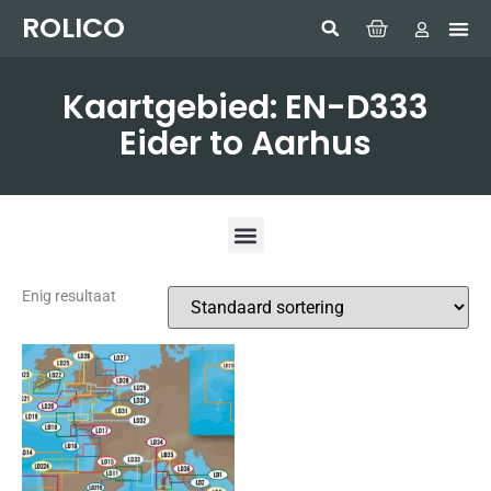
ROLICO
Com
HUMMI
GMDSS W
Laptop
SIMRAD 
Sonar
Kaartgebied: EN-D333
Eider to Aarhus
Enig resultaat