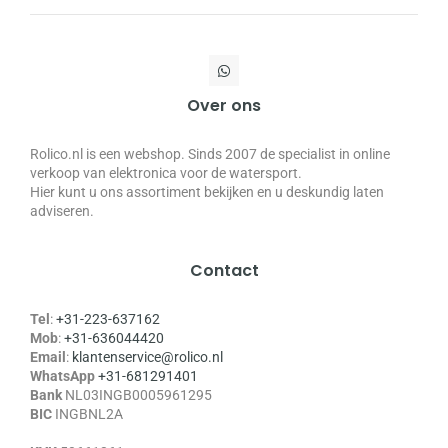
Over ons
Rolico.nl is een webshop. Sinds 2007 de specialist in online
verkoop van elektronica voor de watersport.
Hier kunt u ons assortiment bekijken en u deskundig laten
adviseren.
Contact
Tel
:
+31-223-637162
Mob
:
+31-636044420
Email
:
klantenservice@rolico.nl
WhatsApp
+31-681291401
Bank
NL03INGB0005961295
BIC
INGBNL2A