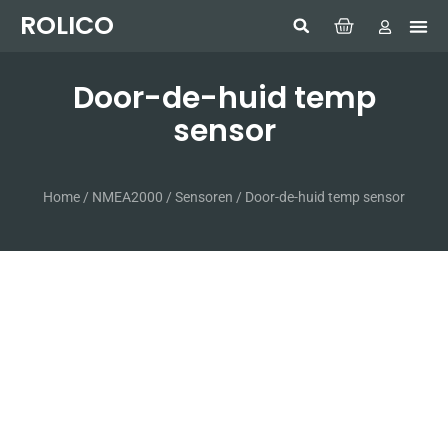
ROLICO
Com
HUMMI
GMDSS W
Laptop
SIMRAD 
Sonar
Door-de-huid temp
sensor
Home
/
NMEA2000
/
Sensoren
/ Door-de-huid temp sensor