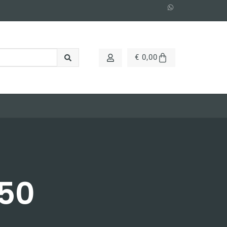
€
0,00
/50