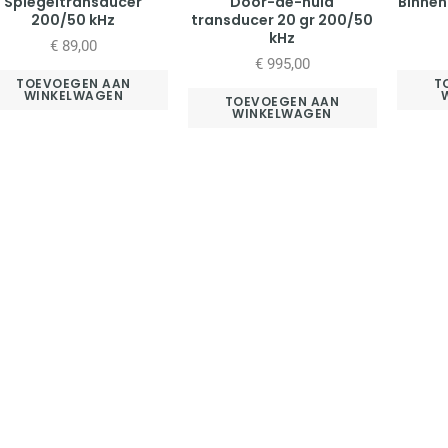
Spiegeltransducer
Door-de-huid
Binnen
200/50 kHz
transducer 20 gr 200/50
kHz
€
89,00
€
995,00
TOEVOEGEN AAN
T
WINKELWAGEN
TOEVOEGEN AAN
WINKELWAGEN