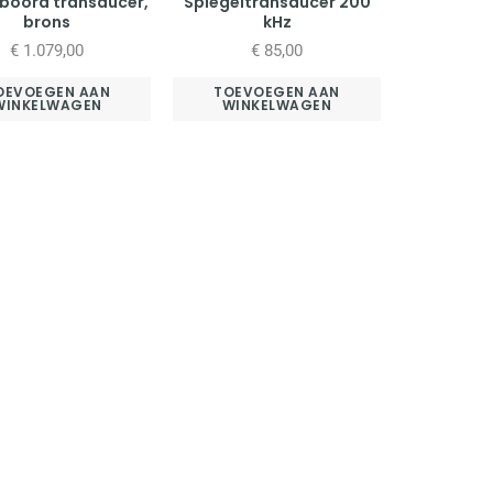
boord transducer,
Spiegeltransducer 200
brons
kHz
€
1.079,00
€
85,00
OEVOEGEN AAN
TOEVOEGEN AAN
WINKELWAGEN
WINKELWAGEN