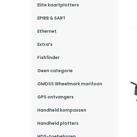
Elite kaartplotters
EPIRB & SART
Ethernet
Extra’s
Fishfinder
Geen categorie
GMDSS Wheelmark marifoon
GPS ontvangers
Handheld kompassen
Handheld plotters
HDS-toebehoren