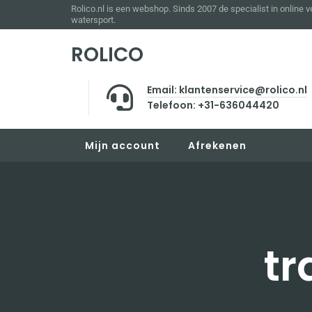
Rolico.nl is een webshop. Sinds 2007 de specialist in online 
watersport.
ROLICO
Email: klantenservice@rolico.nl
Telefoon: +31-636044420
Mijn account
Afrekenen
tr