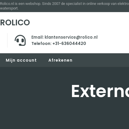
Rolico.nl is een webshop. Sinds 2007 de specialist in online verkoop van elektro
watersport.
ROLICO
Email: klantenservice@rolico.nl
Telefoon: +31-636044420
Mijn account
Afrekenen
Extern