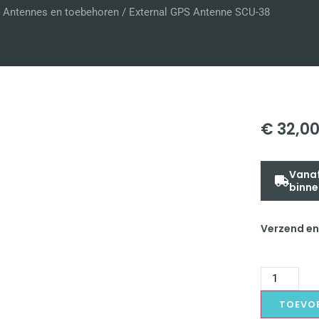
/
Antennes en toebehoren
/ External GPS Antenne SCU-38
€
32,0
Vanaf
binne
Verzend en
TOEVO