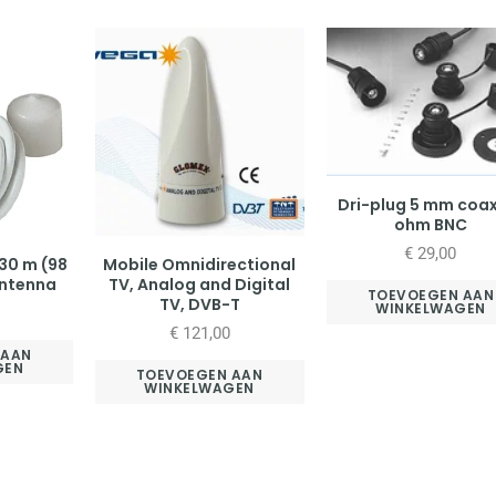
Dri-plug 5 mm coa
ohm BNC
€
29,00
30 m (98
Mobile Omnidirectional
antenna
TV, Analog and Digital
TOEVOEGEN AAN
TV, DVB-T
WINKELWAGEN
€
121,00
 AAN
GEN
TOEVOEGEN AAN
WINKELWAGEN