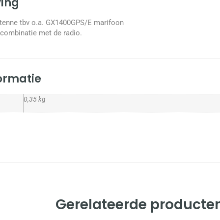
ving
tenne tbv o.a. GX1400GPS/E marifoon
 combinatie met de radio.
formatie
0,35 kg
Gerelateerde producte