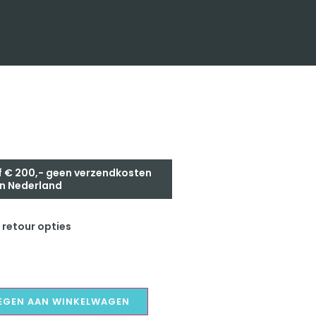
0
 € 200,- geen verzendkosten
n Nederland
 retour opties
EGEN AAN WINKELWAGEN