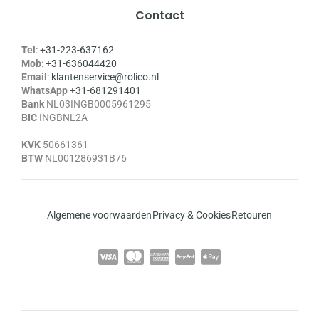
Contact
Tel
:
+31-223-637162
Mob
:
+31-636044420
Email
:
klantenservice@rolico.nl
WhatsApp
+31-681291401
Bank
NL03INGB0005961295
BIC
INGBNL2A
KVK
50661361
BTW
NL001286931B76
Algemene voorwaarden
Privacy & Cookies
Retouren