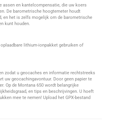
e assen en kantelcompensatie, die uw koers
ouden. De barometrische hoogtemeter houdt
, en het is zelfs mogelijk om de barometrische
ten kunt houden.
 oplaadbare lithium-ionpakket gebruiken of
n zodat u geocaches en informatie rechtstreeks
rt uw geocachingavontuur. Door geen papier te
nter. Op de Montana 650 wordt belangrijke
ijkheidsgraad, en tips en beschrijvingen. U hoeft
drukken mee te nemen! Upload het GPX-bestand