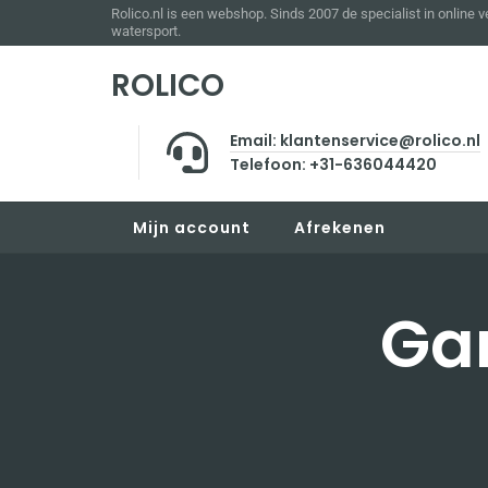
Rolico.nl is een webshop. Sinds 2007 de specialist in online 
watersport.
ROLICO
Email: klantenservice@rolico.nl
Telefoon: +31-636044420
Mijn account
Afrekenen
Ga