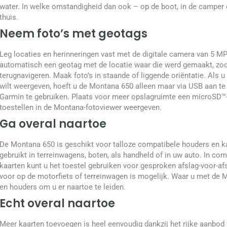
water. In welke omstandigheid dan ook – op de boot, in de camper 
thuis.
Neem foto’s met geotags
Leg locaties en herinneringen vast met de digitale camera van 5 MP
automatisch een geotag met de locatie waar die werd gemaakt, zoda
terugnavigeren. Maak foto’s in staande of liggende oriëntatie. Als u
wilt weergeven, hoeft u de Montana 650 alleen maar via USB aan te
Garmin te gebruiken. Plaats voor meer opslagruimte een microSD™-k
toestellen in de Montana-fotoviewer weergeven.
Ga overal naartoe
De Montana 650 is geschikt voor talloze compatibele houders en ka
gebruikt in terreinwagens, boten, als handheld of in uw auto. In co
kaarten kunt u het toestel gebruiken voor gesproken afslag-voor-a
voor op de motorfiets of terreinwagen is mogelijk. Waar u met de 
en houders om u er naartoe te leiden.
Echt overal naartoe
Meer kaarten toevoegen is heel eenvoudig dankzij het rijke aanbod 