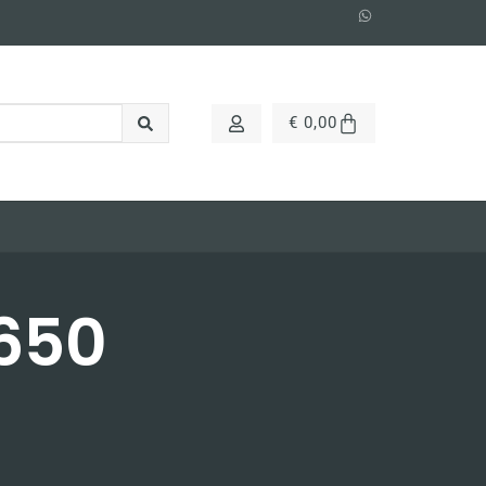
€
0,00
650