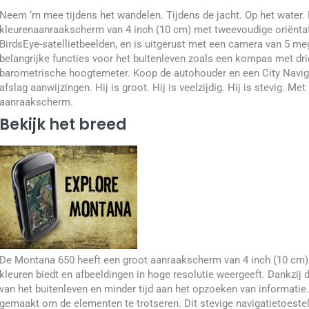
Neem ‘m mee tijdens het wandelen. Tijdens de jacht. Op het water.
kleurenaanraakscherm van 4 inch (10 cm) met tweevoudige oriënta
BirdsEye-satellietbeelden, en is uitgerust met een camera van 5 me
belangrijke functies voor het buitenleven zoals een kompas met d
barometrische hoogtemeter. Koop de autohouder en een City Navigat
afslag aanwijzingen. Hij is groot. Hij is veelzijdig. Hij is stevig. M
aanraakscherm.
Bekijk het breed
De Montana 650 heeft een groot aanraakscherm van 4 inch (10 cm) da
kleuren biedt en afbeeldingen in hoge resolutie weergeeft. Dankzij 
van het buitenleven en minder tijd aan het opzoeken van informati
gemaakt om de elementen te trotseren. Dit stevige navigatietoestel 