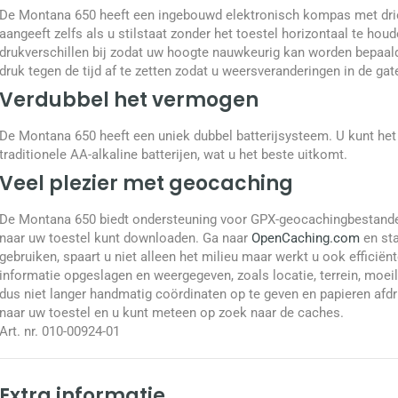
De Montana 650 heeft een ingebouwd elektronisch kompas met dri
aangeeft zelfs als u stilstaat zonder het toestel horizontaal te h
drukverschillen bij zodat uw hoogte nauwkeurig kan worden bepaald
druk tegen de tijd af te zetten zodat u weersveranderingen in de ga
Verdubbel het vermogen
De Montana 650 heeft een uniek dubbel batterijsysteem. U kunt het
traditionele AA-alkaline batterijen, wat u het beste uitkomt.
Veel plezier met geocaching
De Montana 650 biedt ondersteuning voor GPX-geocachingbestande
naar uw toestel kunt downloaden. Ga naar
OpenCaching.com
en sta
gebruiken, spaart u niet alleen het milieu maar werkt u ook efficië
informatie opgeslagen en weergegeven, zoals locatie, terrein, moeil
dus niet langer handmatig coördinaten op te geven en papieren af
naar uw toestel en u kunt meteen op zoek naar de caches.
Art. nr. 010-00924-01
Extra informatie