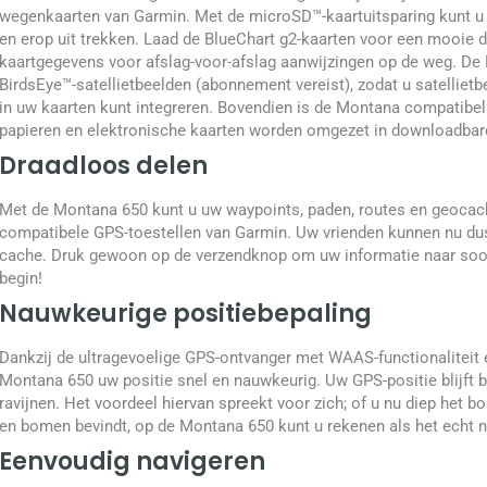
wegenkaarten van Garmin. Met de microSD™-kaartuitsparing kunt u
en erop uit trekken. Laad de BlueChart g2-kaarten voor een mooie d
kaartgegevens voor afslag-voor-afslag aanwijzingen op de weg. De
BirdsEye™-satellietbeelden (abonnement vereist), zodat u satellie
in uw kaarten kunt integreren. Bovendien is de Montana compatib
papieren en elektronische kaarten worden omgezet in downloadbare 
Draadloos delen
Met de Montana 650 kunt u uw waypoints, paden, routes en geocac
compatibele GPS-toestellen van Garmin. Uw vrienden kunnen nu dus
cache. Druk gewoon op de verzendknop om uw informatie naar soort
begin!
Nauwkeurige positiebepaling
Dankzij de ultragevoelige GPS-ontvanger met WAAS-functionaliteit 
Montana 650 uw positie snel en nauwkeurig. Uw GPS-positie blijft b
ravijnen. Het voordeel hiervan spreekt voor zich; of u nu diep het 
en bomen bevindt, op de Montana 650 kunt u rekenen als het echt n
Eenvoudig navigeren