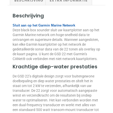
BESCHRIJVING
EXTRA INFORMATIE
Beschrijving
Sluit aan op het Garmin Marine Network
Deze black-box sounder sluit uw kaartplotter aan op het
Garmin Marine network om hoge-snelheid data te
ontvangen en superieure details. Wanneer aangesloten,
kan elke Garmin kaartplotter op het network de
gedetailleerde sonar data van de 22 tonen als overlay op
de kaart pagina. U kunt de GSD 22 met Garmin’s
CANet® ook verbinden met niet-network kaartplotters.
Krachtige diep-water prestaties
De GSD 22’s digitale design zorgt voor buitengewone
doelbepaling en diep water prestaties en sltelt het in
staat om tot 2 kW te verzenden, afhankelijk van uw
transducer. De 22 zorgt voor automatisch aangepaste
winst en verzendkracht om de resultaten bij ondiep
water te optimaliseren. Het kan verbonden worden met
een dual-frequency transducer en werkt met alles van
een standaard 500 watt transom-mount transducer tot