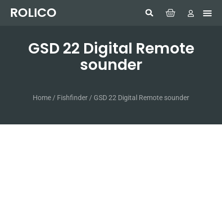
ROLICO
Com
HUMMI
GMDSS W
Laptop
SIMRAD 
Sonar
GSD 22 Digital Remote
sounder
Home
/
Fishfinder
/ GSD 22 Digital Remote sounder