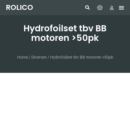
ROLICO
Com
HUMMI
GMDSS W
Laptop
SIMRAD 
Sonar
Hydrofoilset tbv BB
motoren >50pk
Home
/
Diversen
/ Hydrofoilset tbv BB motoren >50pk