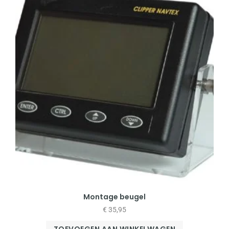
Montage beugel
€
35,95