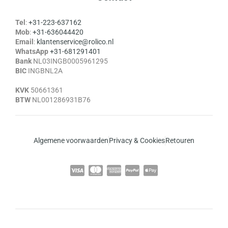
Tel
:
+31-223-637162
Mob
:
+31-636044420
Email
:
klantenservice@rolico.nl
WhatsApp
+31-681291401
Bank
NL03INGB0005961295
BIC
INGBNL2A
KVK
50661361
BTW
NL001286931B76
Algemene voorwaarden
Privacy & Cookies
Retouren