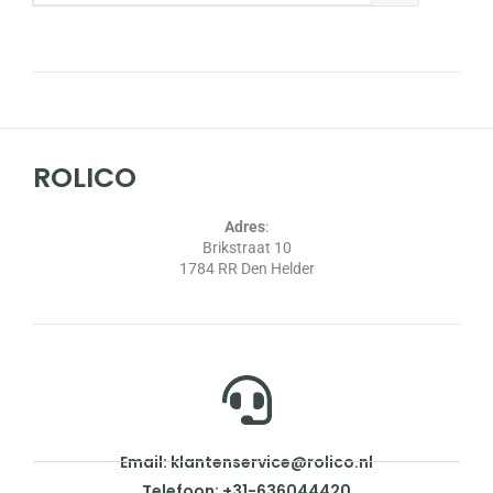
ROLICO
Adres
:
Brikstraat 10
1784 RR Den Helder
Email: klantenservice@rolico.nl
Telefoon: +31-636044420