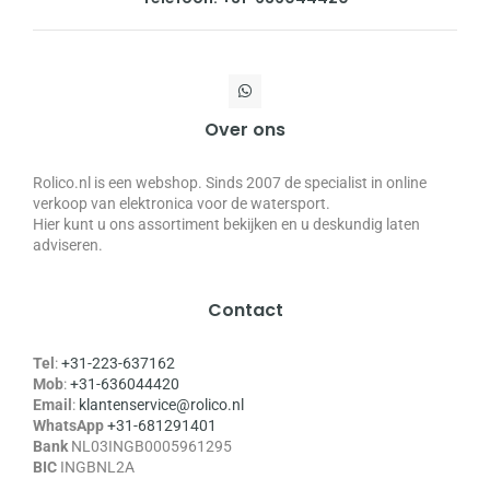
Over ons
Rolico.nl is een webshop. Sinds 2007 de specialist in online
verkoop van elektronica voor de watersport.
Hier kunt u ons assortiment bekijken en u deskundig laten
adviseren.
Contact
Tel
:
+31-223-637162
Mob
:
+31-636044420
Email
:
klantenservice@rolico.nl
WhatsApp
+31-681291401
Bank
NL03INGB0005961295
BIC
INGBNL2A