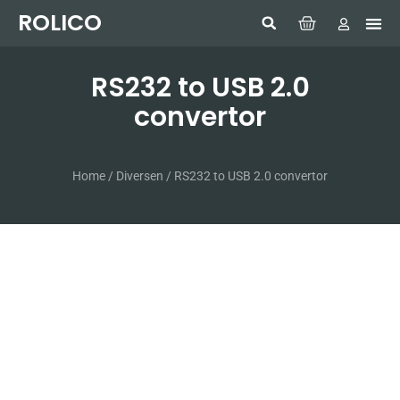
ROLICO
Com
HUMMI
GMDSS W
Laptop
SIMRAD 
Sonar
RS232 to USB 2.0
convertor
Home
/
Diversen
/ RS232 to USB 2.0 convertor