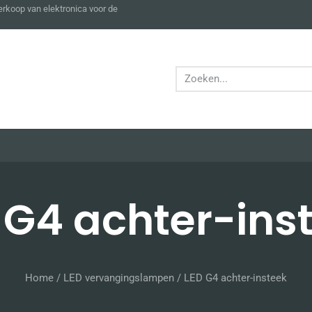
verkoop van elektronica voor de
 G4 achter-ins
Home
/
LED vervangingslampen
/ LED G4 achter-insteek