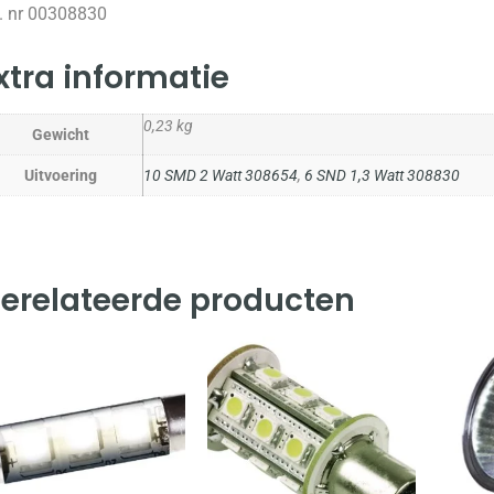
t. nr 00308830
xtra informatie
0,23 kg
Gewicht
Uitvoering
10 SMD 2 Watt 308654
,
6 SND 1,3 Watt 308830
erelateerde producten