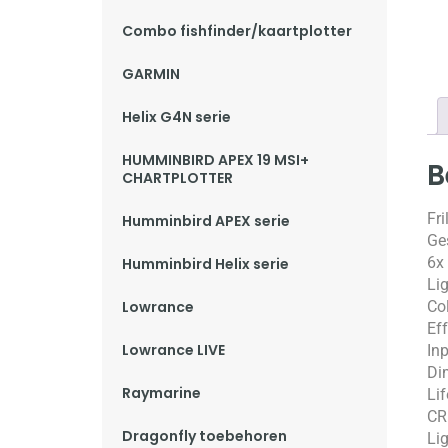
Combo fishfinder/kaartplotter
GARMIN
Helix G4N serie
HUMMINBIRD APEX 19 MSI+
B
CHARTPLOTTER
Fr
Humminbird APEX serie
Ges
6x
Humminbird Helix serie
Li
Lowrance
Col
Eff
Lowrance LIVE
Inp
Di
Raymarine
Li
CRI
Dragonfly toebehoren
Li