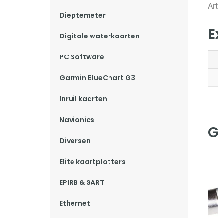
Ar
Dieptemeter
E
Digitale waterkaarten
PC Software
Garmin BlueChart G3
Inruil kaarten
Navionics
G
Diversen
Elite kaartplotters
EPIRB & SART
Ethernet