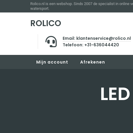
Rolico.nl is een webshop. Sinds 2007 de specialist in online 
watersport.
ROLICO
Email: klantenservice@rolico.nl
Telefoon: +31-636044420
Mijn account
Afrekenen
LED