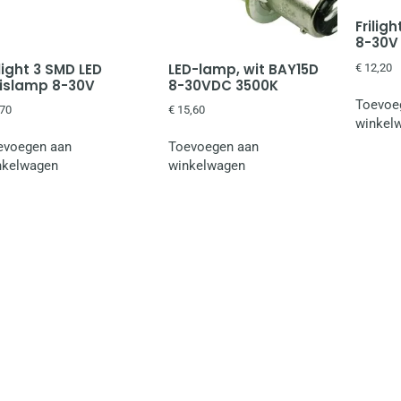
Frilig
8-30V
ilight 3 SMD LED
LED-lamp, wit BAY15D
€
12,20
islamp 8-30V
8-30VDC 3500K
Toevoe
70
€
15,60
winkel
evoegen aan
Toevoegen aan
nkelwagen
winkelwagen