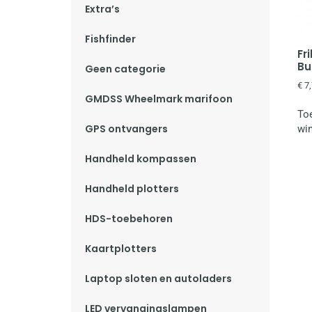
Extra’s
Fishfinder
Fr
Bu
Geen categorie
€
7,
GMDSS Wheelmark marifoon
To
GPS ontvangers
wi
Handheld kompassen
Handheld plotters
HDS-toebehoren
Kaartplotters
Laptop sloten en autoladers
LED vervangingslampen