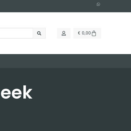
€
0,00
teek