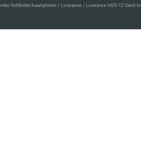
mbo fishfinder/kaartplotter
/
Lowrance
/ Lowrance HDS-12 Gen3 to