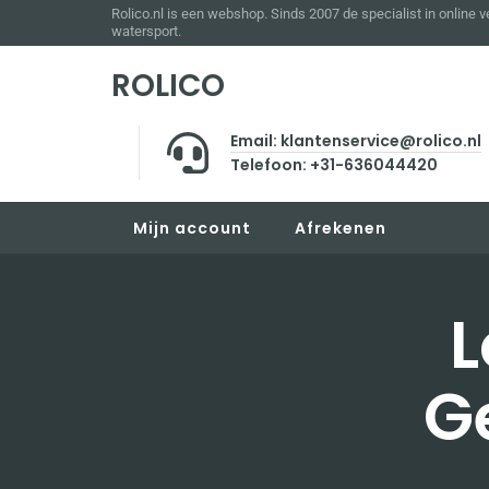
Rolico.nl is een webshop. Sinds 2007 de specialist in online 
watersport.
ROLICO
Email: klantenservice@rolico.nl
Telefoon: +31-636044420
Mijn account
Afrekenen
L
G