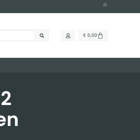
€
0,00
12
en