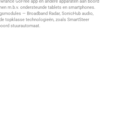
Lowrance GoFree app en andere apparaten aan boord
nen m.b.v. ondersteunde tablets en smartphones.
ingsmodules — Broadband Radar, SonicHub audio,
de topklasse technologieën, zoals SmartSteer
boord stuurautomaat.