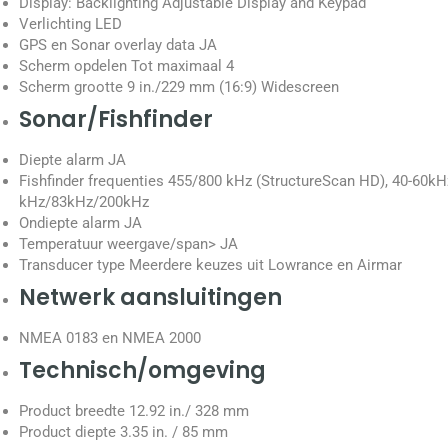
Display: Backlighting Adjustable Display and Keypad
Verlichting LED
GPS en Sonar overlay data JA
Scherm opdelen Tot maximaal 4
Scherm grootte 9 in./229 mm (16:9) Widescreen
Sonar/Fishfinder
Diepte alarm JA
Fishfinder frequenties 455/800 kHz (StructureScan HD), 40-60kH
kHz/83kHz/200kHz
Ondiepte alarm JA
Temperatuur weergave/span> JA
Transducer type Meerdere keuzes uit Lowrance en Airmar
Netwerk aansluitingen
NMEA 0183 en NMEA 2000
Technisch/omgeving
Product breedte
12.92 in./ 328 mm
Product diepte
3.35 in. / 85 mm