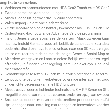
langrijkste kenmerken:
Verbinden en communiceren met HDS Gen2 Touch en HDS Gen2 m
Twee ethernet netwerkaansluitingen
Micro-C aansluiting voor NMEA 2000 apparaten
Video ingang via optionele adapterkabel
Zelfde inbouwopening en kantel-/zwenkvoet als HDS-12 Gen2 T
Ondersteund door Lowrance Advantage Service programma
Insight Genesis gepersonaliseerde kaarten: Maak uw eigen kaar
naar uw Insight Genesis account, bekijk de aangepaste kaartdeta
bodemhardheid overlays toe, download naar een SD-kaart en gebr
keuze om kaarten te delen met de Insight Genesis Social Map 
Meerdere weergaven en kaarten delen: Bekijk twee kaarten tegeli
afzonderlijke functies voor regeling, bereik en overlays. Haal 
met cartografie.
Gemakkelijk af te lezen: 12 inch multi-touch breedbeeld scherm 
Eenvoudig te gebruiken: verbeterde Lowrance interface met touc
vingerlichte bediening van alle HDS functies.
Meest geavanceerde fishfinder technologie: CHIRP Sonar en Struc
mogelijke beeld van vis en structuren, onder en opzij van uw boo
Snel aan te passen: met verbeterde, snellere processor en intuït
tips, springen naar instelling markeringen en innovatieve voorb