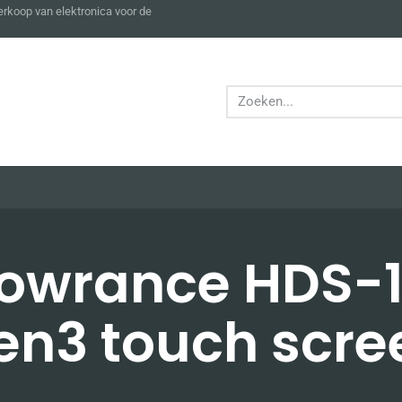
verkoop van elektronica voor de
owrance HDS-
en3 touch scre