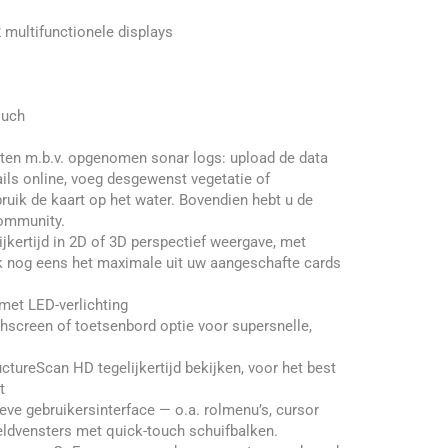
ultifunctionele displays
ouch
ten m.b.v. opgenomen sonar logs: upload de data
ils online, voeg desgewenst vegetatie of
uik de kaart op het water. Bovendien hebt u de
community.
jkertijd in 2D of 3D perspectief weergave, met
ook nog eens het maximale uit uw aangeschafte cards
met LED-verlichting
hscreen of toetsenbord optie voor supersnelle,
tureScan HD tegelijkertijd bekijken, voor het best
t
ieve gebruikersinterface — o.a. rolmenu’s, cursor
eeldvensters met quick-touch schuifbalken.