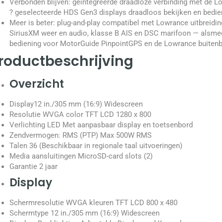
Verbonden blijven: geïntegreerde draadloze verbinding met de 
? geselecteerde HDS Gen3 displays draadloos bekijken en bedie
Meer is beter: plug-and-play compatibel met Lowrance uitbreid
SiriusXM weer en audio, klasse B AIS en DSC marifoon — alsme
bediening voor MotorGuide PinpointGPS en de Lowrance buiten
roductbeschrijving
Overzicht
Display
12 in./305 mm (16:9) Widescreen
Resolutie
WVGA color TFT LCD 1280 x 800
Verlichting
LED Met aanpasbaar display en toetsenbord
Zendvermogen: RMS (PTP) Max 500W RMS
Talen 36 (Beschikbaar in regionale taal uitvoeringen)
Media aansluitingen MicroSD-card slots (2)
Garantie 2 jaar
Display
Schermresolutie WVGA kleuren TFT LCD 800 x 480
Schermtype 12 in./305 mm (16:9) Widescreen