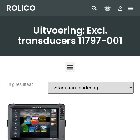
ROLICO
Com
HUMMI
GMDSS W
Laptop
SIMRAD 
Sonar
Uitvoering: Excl.
transducers 11797-001
Enig resultaat