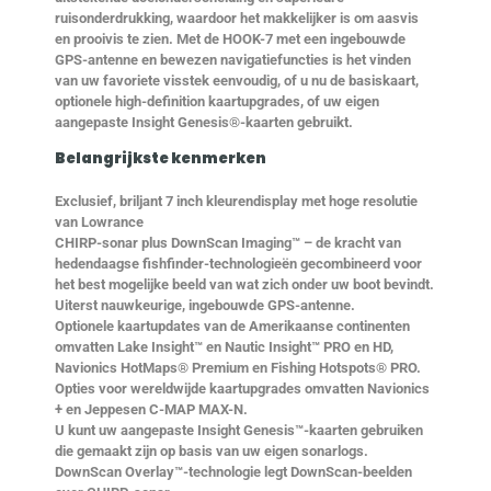
ruisonderdrukking, waardoor het makkelijker is om aasvis
en prooivis te zien. Met de HOOK-7 met een ingebouwde
GPS-antenne en bewezen navigatiefuncties is het vinden
van uw favoriete visstek eenvoudig, of u nu de basiskaart,
optionele high-definition kaartupgrades, of uw eigen
aangepaste Insight Genesis®-kaarten gebruikt.
Belangrijkste kenmerken
Exclusief, briljant 7 inch kleurendisplay met hoge resolutie
van Lowrance
CHIRP-sonar plus DownScan Imaging™ – de kracht van
hedendaagse fishfinder-technologieën gecombineerd voor
het best mogelijke beeld van wat zich onder uw boot bevindt.
Uiterst nauwkeurige, ingebouwde GPS-antenne.
Optionele kaartupdates van de Amerikaanse continenten
omvatten Lake Insight™ en Nautic Insight™ PRO en HD,
Navionics HotMaps® Premium en Fishing Hotspots® PRO.
Opties voor wereldwijde kaartupgrades omvatten Navionics
+ en Jeppesen C-MAP MAX-N.
U kunt uw aangepaste Insight Genesis™-kaarten gebruiken
die gemaakt zijn op basis van uw eigen sonarlogs.
DownScan Overlay™-technologie legt DownScan-beelden