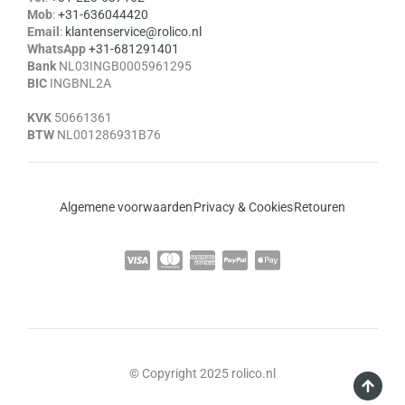
Mob
:
+31-636044420
Email
:
klantenservice@rolico.nl
WhatsApp
+31-681291401
Bank
NL03INGB0005961295
BIC
INGBNL2A
KVK
50661361
BTW
NL001286931B76
Algemene voorwaarden
Privacy & Cookies
Retouren
© Copyright 2025 rolico.nl