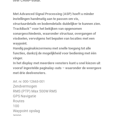
over CHIRP-sonar.
Met Advanced Signal Processing (ASP) hoeft u minder
instellingen handmatig aan te passen om vis,
structuurdetails en bodemdetails duidelijker te kunnen zien.
TrackBack™ voor het bekijken van opgenomen
sonargeschiedenis, waaronder structuur, overgangen of
visdoelen, vervolgens het bepalen van locaties met een
waypoint.
Handig paginakiezermenu met snelle toegang tot alle
functies, dankzij de mogelijkheid voor bediening met één
vinger.
In het display met meerdere vensters kunt u snel kiezen uit
vooraf ingestelde paginalay-outs – waaronder de weergave
met drie deelvensters.
Art. nr. 000-12663-001
Zendvermogen
RMS (PTP) Max 500W RMS
GPS Navigatie
Routes
100
Waypoint opslag
3000