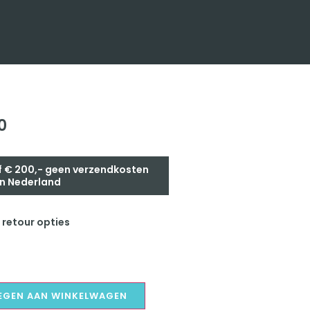
0
 € 200,- geen verzendkosten
n Nederland
 retour opties
EGEN AAN WINKELWAGEN