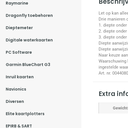
Beschrij
Raymarine
Let op kan all
Dragonfly toebehoren
Drie manieren 
1. diepte onder
Dieptemeter
2. diepte onder 
3. diepte onder 
Digitale waterkaarten
Diepte aanwijzi
Diepte aanwijzi
PC Software
Naar keuze aanw
Waarschuwing b
Garmin BlueChart G3
ingestelde waa
Art. nr. 004408
Inruil kaarten
Navionics
Extra in
Diversen
Gewicht
Elite kaartplotters
EPIRB & SART