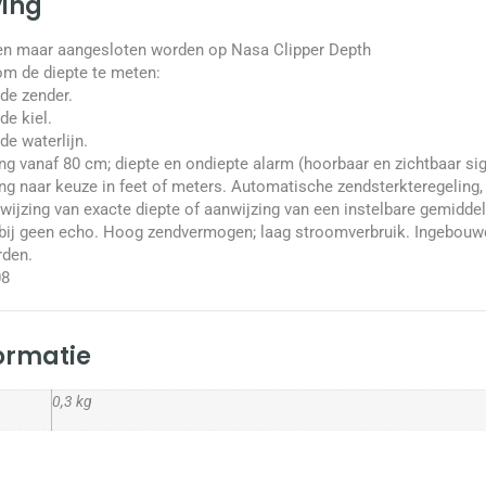
ving
een maar aangesloten worden op Nasa Clipper Depth
om de diepte te meten:
 de zender.
de kiel.
de waterlijn.
ng vanaf 80 cm; diepte en ondiepte alarm (hoorbaar en zichtbaar si
ng naar keuze in feet of meters. Automatische zendsterkteregeling,
ijzing van exacte diepte of aanwijzing van een instelbare gemiddeld
ij geen echo. Hoog zendvermogen; laag stroomverbruik. Ingebouw
rden.
08
formatie
0,3 kg