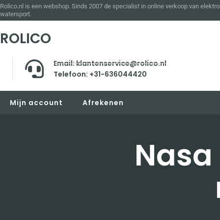
Rolico.nl is een webshop. Sinds 2007 de specialist in online verkoop van elektro
watersport.
ROLICO
Email: klantenservice@rolico.nl
Telefoon: +31-636044420
Mijn account
Afrekenen
Nasa 