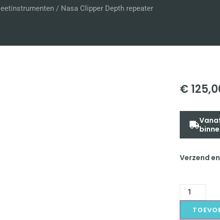
eetinstrumenten
/ Nasa Clipper Depth repeater
€
125,0
Vanaf
binne
Verzend en
TOEVO