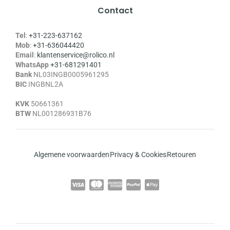
Contact
Tel
:
+31-223-637162
Mob
:
+31-636044420
Email
:
klantenservice@rolico.nl
WhatsApp
+31-681291401
Bank
NL03INGB0005961295
BIC
INGBNL2A
KVK
50661361
BTW
NL001286931B76
Algemene voorwaarden
Privacy & Cookies
Retouren