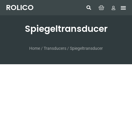
ROLICO
Com
HUMMI
GMDSS W
Laptop
SIMRAD 
Sonar
Spiegeltransducer
Home
/
Transducers
/ Spiegeltransducer